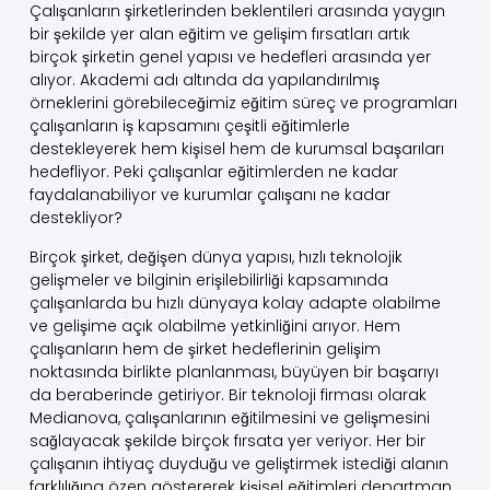
Çalışanların şirketlerinden beklentileri arasında yaygın
bir şekilde yer alan eğitim ve gelişim fırsatları artık
birçok şirketin genel yapısı ve hedefleri arasında yer
alıyor. Akademi adı altında da yapılandırılmış
örneklerini görebileceğimiz eğitim süreç ve programları
çalışanların iş kapsamını çeşitli eğitimlerle
destekleyerek hem kişisel hem de kurumsal başarıları
hedefliyor. Peki çalışanlar eğitimlerden ne kadar
faydalanabiliyor ve kurumlar çalışanı ne kadar
destekliyor?
Birçok şirket, değişen dünya yapısı, hızlı teknolojik
gelişmeler ve bilginin erişilebilirliği kapsamında
çalışanlarda bu hızlı dünyaya kolay adapte olabilme
ve gelişime açık olabilme yetkinliğini arıyor. Hem
çalışanların hem de şirket hedeflerinin gelişim
noktasında birlikte planlanması, büyüyen bir başarıyı
da beraberinde getiriyor. Bir teknoloji firması olarak
Medianova, çalışanlarının eğitilmesini ve gelişmesini
sağlayacak şekilde birçok fırsata yer veriyor. Her bir
çalışanın ihtiyaç duyduğu ve geliştirmek istediği alanın
farklılığına özen göstererek kişisel eğitimleri departman