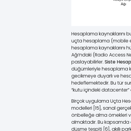
Hesaplama kaynaklarını bu
uçta hesaplama (mobile ed
hesaplama kaynaklarını hüc
Ağı’ndaki (Radio Access N
paslayabilirler.
Siste Hesa
düğümleriyle hesaplama k
gecikmeye duyarlı ve hesa
hedeflemektedir. Bu tür su
“kutu içindeki datacenter” o
Birçok uygulama Uçta Hesa
modelleri [15], sanal gerçek
önbelleğe alma örnekleri ve
almaktadır. Bu kapsamda akıllı
düşme tespiti [6], akıllı p