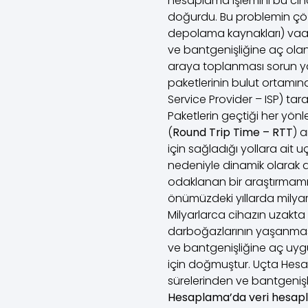
hesaplama işlemini bu ciha
doğurdu. Bu problemin çöz
depolama kaynakları) vaa
ve bantgenişliğine aç ola
araya toplanması sorun y
paketlerinin bulut ortamın
Service Provider – ISP) ta
Paketlerin geçtiği her yön
(
Round Trip Time – RTT
) 
için sağladığı yollara ai
nedeniyle dinamik olarak
odaklanan bir araştırmamız
önümüzdeki yıllarda milyar
Milyarlarca cihazın uzakta 
darboğazlarının yaşanması
ve bantgenişliğine aç uyg
için doğmuştur. Uçta Hesa
sürelerinden ve bantgeniş
Hesaplama’da veri hesapl