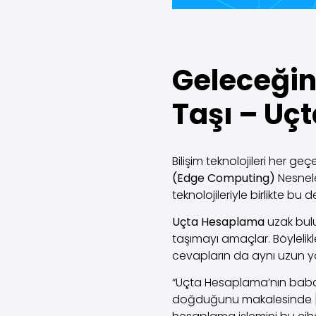
Geleceğin
Taşı – Uç
Bilişim teknolojileri her 
(Edge Computing)
Nesnele
teknolojileriyle birlikte bu
Uçta Hesaplama
uzak bulu
taşımayı amaçlar. Böylelik
cevapların da aynı uzun y
“Uçta Hesaplama’nın baba
doğduğunu makalesinde [1] 