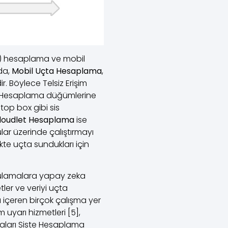
og) hesaplama ve mobil
da,
Mobil Uçta Hesaplama
,
. Böylece Telsiz Erişim
ta Hesaplama düğümlerine
top box gibi sis
loudlet Hesaplama
ise
ar üzerinde çalıştırmayı
te uçta sundukları için
gulamalara yapay zeka
tler ve veriyi uçta
ı içeren birçok çalışma yer
um uyarı hizmetleri [5],
şmaları Siste Hesaplama