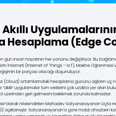
 Akıllı Uygulamalarını
ta Hesaplama (Edge C
geçen gün insan hayatının her yönünü değiştiriyor. Bu bağla
rin İnterneti (Internet of Things – IoT), Makine Öğrenmesi v
 değişimin bir parçası olacağı düşünülüyor.
t (Cloud) ortamlarındaki hesaplama gücünü ağların uç nokt
le “akıllı” uygulamalar tüm verilerini çok uzakta yer alan b
ol üzerinden geri gelmesini beklemek zorunda kalmazlar.
sı“olarak nitelendirilen Mahadev Satyanarayanan Uçta He
açıklamıştır. Satyanarayanan’a göre mobil cihazların kaynak