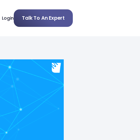
Talk To An Expert
Login