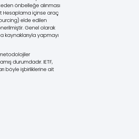
önceden önbelleğe alınması
dlet Hesaplama içinse araç
sourcing) elde edilen
nerilmiştir. Genel olarak
ma kaynaklarıyla yapmayı
metodolojiler
şlamış durumdadır. IETF,
 böyle işbirliklerine ait