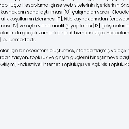
 Mobil Uçta Hesaplama içinse web sitelerinin içeriklerinin 
a kaynakların sanallaştırılması [10] çalışmaları vardır. Clou
rafik koşullarının izlenmesi [11], kitle kaynaklarından (crowd
ması [12] ve uçta video analitiği yapılması [13] çalışmaları ö
olarak da gerçek zamanlı analitik hizmetini Uçta Hesapla
] bulunmaktadır.
rı için bir ekosistem oluşturmak, standartlaşmış ve açık 
 organizasyon, topluluk ve girişim güçlerini birleştirmeye ba
rişimi, Endüstriyel İnternet Topluluğu ve Açık Sis Toplulukları