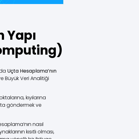
n Yapı
omputing)
mda
Uçta Hesaplama’nın
e Büyük Veri Analitiği
alarına, kıyılarına
uluta göndermek ve
saplama’nın nasıl
larının kısıtlı olması,