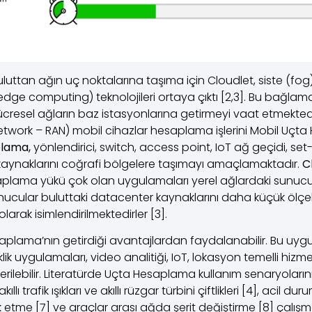
luttan ağın uç noktalarına taşıma için Cloudlet, siste (f
ge computing) teknolojileri ortaya çıktı [2,3]. Bu bağlam
resel ağların baz istasyonlarına getirmeyi vaat etmektedir
etwork – RAN) mobil cihazlar hesaplama işlerini Mobil Uç
plama,
yönlendirici, switch, access point, IoT ağ geçidi, set-
aynaklarını coğrafi bölgelere taşımayı amaçlamaktadır.
C
plama yükü çok olan uygulamaları yerel ağlardaki sunucul
nucular buluttaki datacenter kaynaklarını daha küçük ölçek
larak isimlendirilmektedirler [3].
plama’nın getirdiği avantajlardan faydalanabilir. Bu uy
lik uygulamaları, video analitiği, IoT, lokasyon temelli hizme
rilebilir. Literatürde Uçta Hesaplama kullanım senaryoların
 trafik ışıkları ve akıllı rüzgar türbini çiftlikleri [4], acil dur
ark etme [7] ve araçlar arası ağda şerit değiştirme [8] çalı