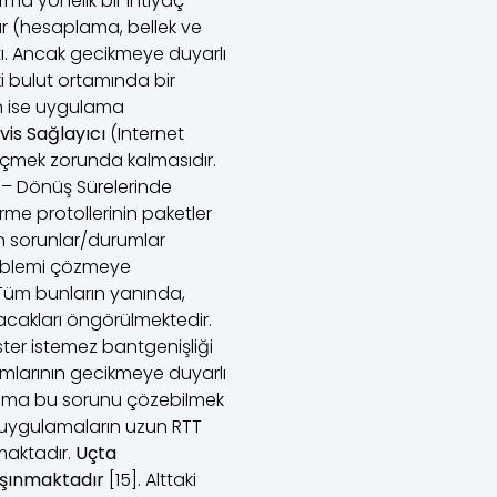
ma yönelik bir ihtiyaç
r (hesaplama, bellek ve
. Ancak gecikmeye duyarlı
 bulut ortamında bir
n ise uygulama
vis Sağlayıcı
(Internet
geçmek zorunda kalmasıdır.
ş – Dönüş Sürelerinde
rme protollerinin paketler
n sorunlar/durumlar
roblemi çözmeye
 Tüm bunların yanında,
acakları öngörülmektedir.
ster istemez bantgenişliği
mlarının gecikmeye duyarlı
lama bu sorunu çözebilmek
k uygulamaların uzun RTT
maktadır.
Uçta
aşınmaktadır
[15]. Alttaki