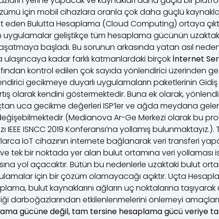
zların yerine yapacak ve kaynakları daha güçlü bir platfor
ümü için mobil cihazlara oranla çok daha güçlü kaynakla
t eden Bulutta Hesaplama (Cloud Computing) ortaya çıktı
n uygulamalar geliştikçe tüm hesaplama gücünün uzaktaki
aşatmaya başladı. Bu sorunun arkasında yatan asıl nede
a ulaşıncaya kadar farklı katmanlardaki birçok
İnternet Ser
rafından kontrol edilen çok sayıda yönlendirici üzerinden 
lendirici gecikmeye duyarlı uygulamaların paketlerinin Gidi
artış olarak kendini göstermektedir. Buna ek olarak, yönlendi
t uçtan uca gecikme değerleri ISP’ler ve ağda meydana gele
 değişebilmektedir (Medianova Ar-Ge Merkezi olarak bu p
ı IEEE ISNCC 2019 Konferansı’na yollamış bulunmaktayız.).
larca IoT cihazının internete bağlanarak veri transferi yap
ve tek bir noktada yer alan bulut ortamına veri yollaması i
na yol açacaktır. Bütün bu nedenlerle uzaktaki bulut orta
ulamalar için bir çözüm olamayacağı açıktır. Uçta Hesap
plama, bulut kaynaklarını ağların uç noktalarına taşıyara
liği darboğazlarından etkilenlenmelerini önlemeyi amaçla
ama gücüne değil, tam tersine hesaplama gücü veriye t