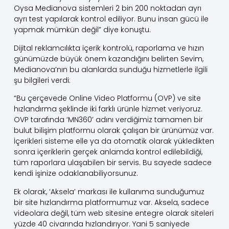
Oysa Medianova sistemleri 2 bin 200 noktadan ayrı
ayrı test yapılarak kontrol ediliyor. Bunu insan gücü ile
yapmak mümkün değil” diye konuştu.
Dijital reklamcılıkta içerik kontrolü, raporlama ve hızın
günümüzde büyük önem kazandığını belirten Sevim,
Medianova’nın bu alanlarda sunduğu hizmetlerle ilgili
şu bilgileri verdi:
“Bu çerçevede Online Video Platformu (OVP) ve site
hızlandırma şeklinde iki farklı ürünle hizmet veriyoruz.
OVP tarafında ‘MN360’ adını verdiğimiz tamamen bir
bulut bilişim platformu olarak çalışan bir ürünümüz var.
İçerikleri sisteme elle ya da otomatik olarak yükledikten
sonra içeriklerin gerçek anlamda kontrol edilebildiği,
tüm raporlara ulaşabilen bir servis. Bu sayede sadece
kendi işinize odaklanabiliyorsunuz.
Ek olarak, ‘Aksela’ markası ile kullanıma sunduğumuz
bir site hızlandırma platformumuz var. Aksela, sadece
videolara değil, tüm web sitesine entegre olarak siteleri
yüzde 40 civarında hızlandırıyor. Yani 5 saniyede