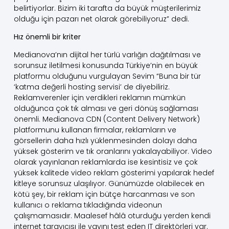
belirtiyorlar. Bizim iki tarafta da büyük müşterilerimiz
olduğu için pazarı net olarak görebiliyoruz” dedi.
Hız önemli bir kriter
Medianova’nın dijital her türlü varlığın dağıtılması ve
sorunsuz iletilmesi konusunda Türkiye’nin en büyük
platformu olduğunu vurgulayan Sevim “Buna bir tür
‘katma değerli hosting servisi’ de diyebiliriz.
Reklamverenler için verdikleri reklamın mümkün
olduğunca çok tık alması ve geri dönüş sağlaması
önemli. Medianova CDN (Content Delivery Network)
platformunu kullanan firmalar, reklamların ve
görsellerin daha hızlı yüklenmesinden dolayı daha
yüksek gösterim ve tık oranlarını yakalayabiliyor. Video
olarak yayınlanan reklamlarda ise kesintisiz ve çok
yüksek kalitede video reklam gösterimi yapılarak hedef
kitleye sorunsuz ulaşılıyor. Günümüzde olabilecek en
kötü şey, bir reklam için bütçe harcanması ve son
kullanıcı o reklama tıkladığında videonun
çalışmamasıdır. Maalesef hâlâ oturduğu yerden kendi
internet tarayıcısı ile yayını test eden IT direktörleri var.