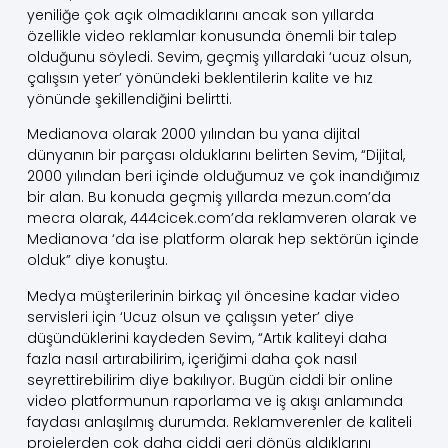
yeniliğe çok açık olmadıklarını ancak son yıllarda
özellikle video reklamlar konusunda önemli bir talep
olduğunu söyledi. Sevim, geçmiş yıllardaki ‘ucuz olsun,
çalışsın yeter’ yönündeki beklentilerin kalite ve hız
yönünde şekillendiğini belirtti.
Medianova olarak 2000 yılından bu yana dijital
dünyanın bir parçası olduklarını belirten Sevim, “Dijital,
2000 yılından beri içinde olduğumuz ve çok inandığımız
bir alan. Bu konuda geçmiş yıllarda mezun.com’da
mecra olarak, 444cicek.com’da reklamveren olarak ve
Medianova ‘da ise platform olarak hep sektörün içinde
olduk” diye konuştu.
Medya müşterilerinin birkaç yıl öncesine kadar video
servisleri için ‘Ucuz olsun ve çalışsın yeter’ diye
düşündüklerini kaydeden Sevim, “Artık kaliteyi daha
fazla nasıl artırabilirim, içeriğimi daha çok nasıl
seyrettirebilirim diye bakılıyor. Bugün ciddi bir online
video platformunun raporlama ve iş akışı anlamında
faydası anlaşılmış durumda. Reklamverenler de kaliteli
projelerden çok daha ciddi geri dönüş aldıklarını