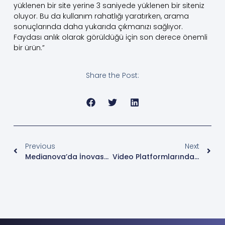
yüklenen bir site yerine 3 saniyede yüklenen bir siteniz
oluyor. Bu da kullanım rahatlığı yaratırken, arama
sonuçlarında daha yukarıda çıkmanızı sağlıyor.
Faydası anlık olarak görüldüğü için son derece önemli
bir ürün.”
Share the Post:
Previous
Next
Medianova’da İnovasyonun Kalbinde Müşteri Var
Video Platformlarında Yeni Tercih: Kuruma Özel ‘Tube’