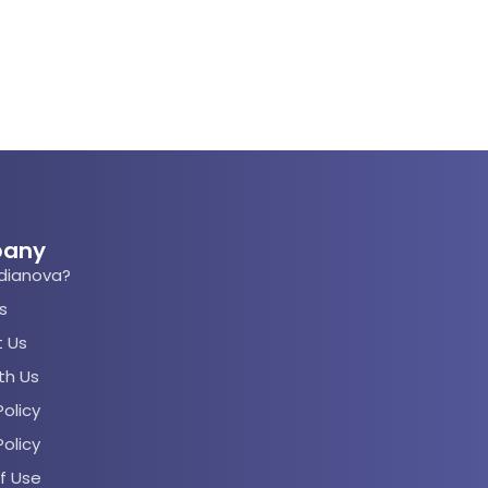
any
dianova?
s
 Us
th Us
olicy
Policy
f Use