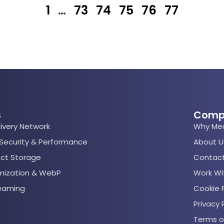
1
…
73
74
75
76
77
s
Comp
ivery Network
Why Me
 Security & Performance
About U
ect Storage
Contact
mization & WebP
Work Wi
reaming
Cookie P
Privacy 
Terms o