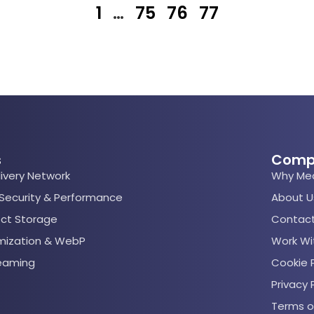
1
…
75
76
77
s
Comp
ivery Network
Why Me
 Security & Performance
About U
ect Storage
Contact
mization & WebP
Work Wi
reaming
Cookie P
Privacy 
Terms o