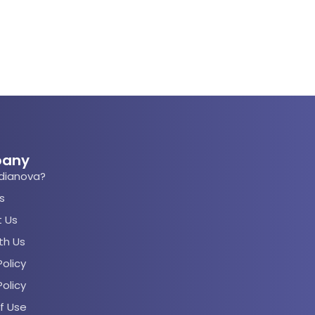
any
dianova?
s
 Us
th Us
olicy
Policy
f Use