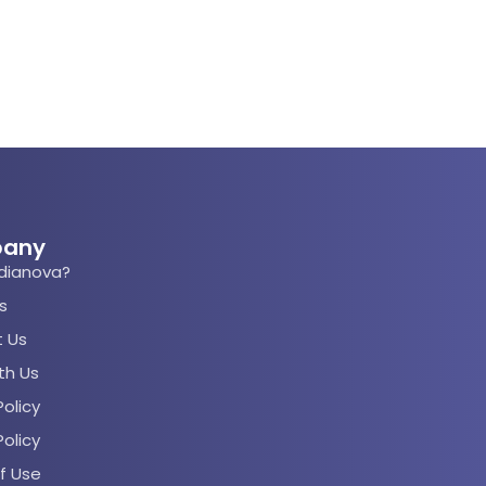
any
dianova?
s
 Us
th Us
olicy
Policy
f Use