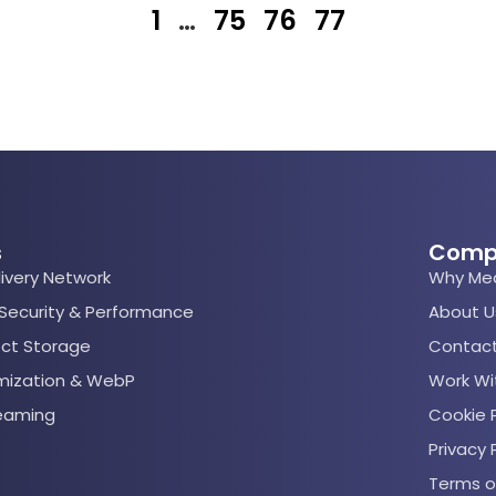
1
…
75
76
77
s
Comp
ivery Network
Why Me
 Security & Performance
About U
ect Storage
Contact
mization & WebP
Work Wi
reaming
Cookie P
Privacy 
Terms o